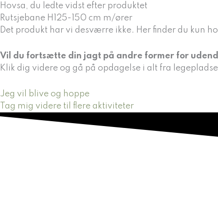
Gå
Hovsa, du ledte vidst efter produktet
til
Rutsjebane H125-150 cm m/ører
indholdet
Det produkt har vi desværre ikke. Her finder du kun ho
Vil du fortsætte din jagt på andre former for udend
Klik dig videre og gå på opdagelse i alt fra legepladse
Jeg vil blive og hoppe
Tag mig videre til flere aktiviteter