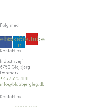
Følg med
cebook-
Linkedin-
Youtube
f
in
Kontakt os
Industrivej 1
6752 Glejbjerg
Danmark
+45 7525 4141
info@blaabjergleg.dk
Kontakt os