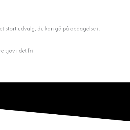
RENCER
OM OS
KONTAKT
et stort udvalg, du kan gå på opdagelse i.
sjov i det fri.