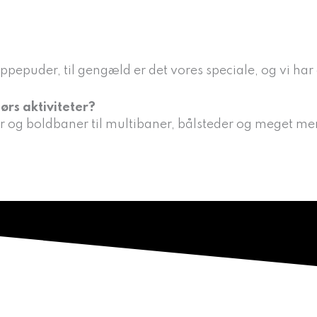
HOPPEPUDER
REFE
ppepuder, til gengæld er det vores speciale, og vi har 
ørs aktiviteter?
r og boldbaner til multibaner, bålsteder og meget mere 