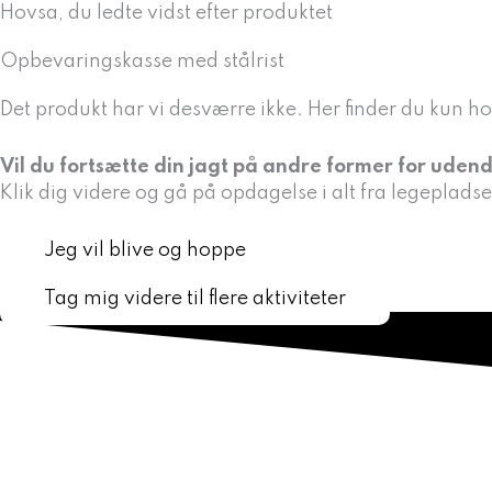
Gå
Hovsa, du ledte vidst efter produktet
til
Opbevaringskasse med stålrist
indholdet
Det produkt har vi desværre ikke. Her finder du kun ho
Vil du fortsætte din jagt på andre former for udend
Klik dig videre og gå på opdagelse i alt fra legepladse
Jeg vil blive og hoppe
Tag mig videre til flere aktiviteter