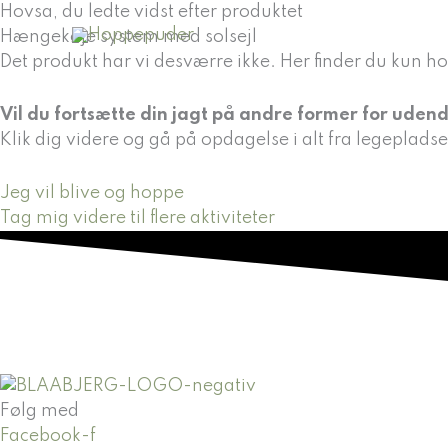
Gå
Hovsa, du ledte vidst efter produktet
til
Hængekøje system med solsejl
indholdet
Det produkt har vi desværre ikke. Her finder du kun ho
Vil du fortsætte din jagt på andre former for udend
Klik dig videre og gå på opdagelse i alt fra legepladse
Jeg vil blive og hoppe
Tag mig videre til flere aktiviteter
Følg med
Facebook-f