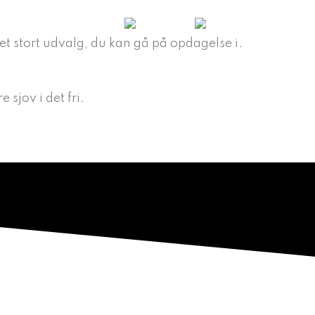
OS
KONTAKT
et stort udvalg, du kan gå på opdagelse i.
sjov i det fri.