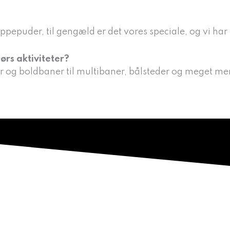
HOPPEPUDER
REFERENCER
OM 
ppepuder, til gengæld er det vores speciale, og vi har 
ørs aktiviteter?
r og boldbaner til multibaner, bålsteder og meget mere 