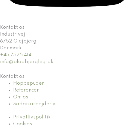
Kontakt os
Industrivej 1
6752 Glejbjerg
Danmark
+45 7525 4141
info@blaabjergleg.dk
Kontakt os
Hoppepuder
Referencer
Om os
Sådan arbejder vi
Privatlivspolitik
Cookies