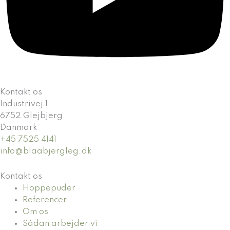
Kontakt os
Industrivej 1
6752 Glejbjerg
Danmark
+45 7525 4141
info@blaabjergleg.dk
Kontakt os
Hoppepuder
Referencer
Om os
Sådan arbejder vi