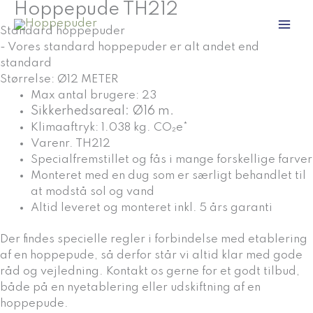
Hoppepude TH212
Gå
til
Standard hoppepuder
indholdet
- Vores standard hoppepuder er alt andet end
standard
Størrelse: Ø12 METER
Max antal brugere: 23
Sikkerhedsareal: Ø16 m.
Klimaaftryk: 1.038 kg. CO₂e*
Varenr. TH212
Specialfremstillet og fås i mange forskellige farver
Monteret med en dug som er særligt behandlet til
at modstå sol og vand
Altid leveret og monteret inkl. 5 års garanti
Der findes specielle regler i forbindelse med etablering
af en hoppepude, så derfor står vi altid klar med gode
råd og vejledning. Kontakt os gerne for et godt tilbud,
både på en nyetablering eller udskiftning af en
hoppepude.