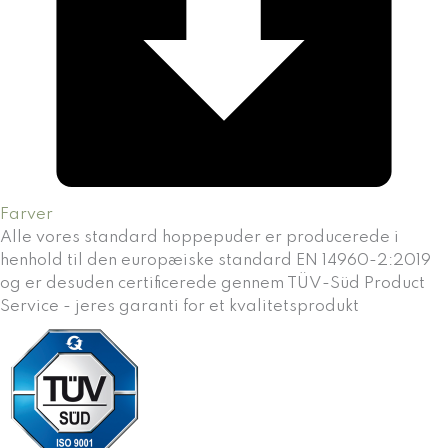
Farver
Alle vores standard hoppepuder er producerede i
henhold til den europæiske standard EN 14960-2:2019
og er desuden certificerede gennem TÜV-Süd Product
Service - jeres garanti for et kvalitetsprodukt