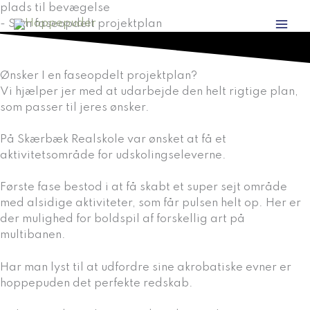
Gå
plads til bevægelse
til
- Som faseopdelt projektplan
indholdet
Ønsker I en faseopdelt projektplan?
Vi hjælper jer med at udarbejde den helt rigtige plan,
som passer til jeres ønsker.
På Skærbæk Realskole var ønsket at få et
aktivitetsområde for udskolingseleverne.
Første fase bestod i at få skabt et super sejt område
med alsidige aktiviteter, som får pulsen helt op. Her er
der mulighed for boldspil af forskellig art på
multibanen.
Har man lyst til at udfordre sine akrobatiske evner er
hoppepuden det perfekte redskab.