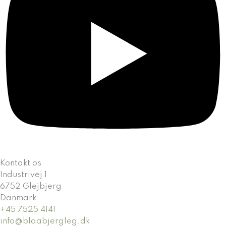
Kontakt os
Industrivej 1
6752 Glejbjerg
Danmark
+45 7525 4141
info@blaabjergleg.dk