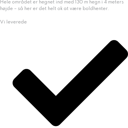
Hele området er hegnet ind med 130 m hegn i 4 meters
højde – så her er det helt ok at være boldhenter.
Vi leverede