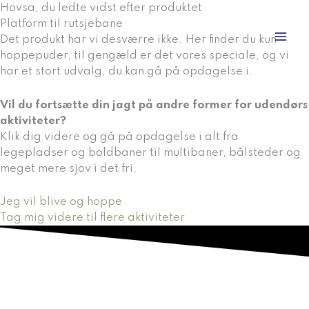
Gå
Hovsa, du ledte vidst efter produktet
til
Platform til rutsjebane
indholdet
Det produkt har vi desværre ikke. Her finder du kun
hoppepuder, til gengæld er det vores speciale, og vi
har et stort udvalg, du kan gå på opdagelse i.
Vil du fortsætte din jagt på andre former for udendørs
aktiviteter?
Klik dig videre og gå på opdagelse i alt fra
legepladser og boldbaner til multibaner, bålsteder og
meget mere sjov i det fri.
Jeg vil blive og hoppe
Tag mig videre til flere aktiviteter